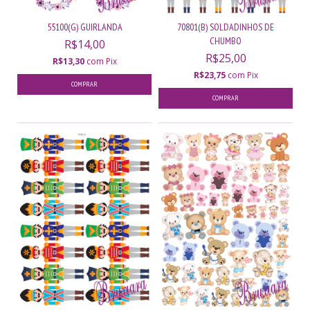
55100(G) GUIRLANDA
70801(B) SOLDADINHOS DE
CHUMBO
R$14,00
R$25,00
R$13,30
com
Pix
R$23,75
com
Pix