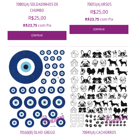
70801(A) SOLDADINHOS DE
70033(A) URSOS
CHUMBO
R$25,00
R$25,00
R$23,75
com
Pix
R$23,75
com
Pix
70160(B) OLHO GREGO
70043(A) CACHORROS