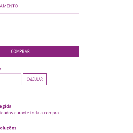
AGAMENTO
P:
ALTERAR CEP
o
CALCULAR
egida
idados durante toda a compra.
voluções