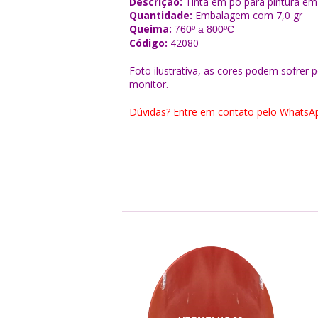
Descrição:
Tinta em pó para pintura em
Quantidade:
Embalagem com
7,0 gr
Queima:
760º a 800ºC
Código:
42080
Foto ilustrativa, as cores podem sofrer
monitor.
Dúvidas? Entre em contato pelo WhatsAp