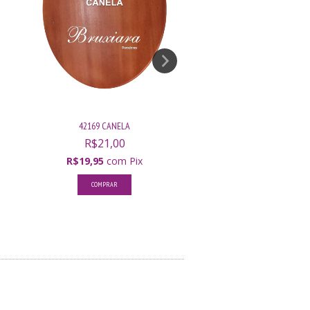
42169 CANELA
42145 VERMELHO 3
R$21,00
R$23,00
R$19,95
com
Pix
R$21,85
com
P