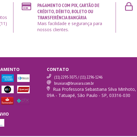
PAGAMENTO COM PIX, CARTÃO DE
CRÉDITO, DÉBITO, BOLETO OU
utos
TRANSFERÊNCIA BANCÁRIA
(11)
Mais facilidade e segurança para
nossos clientes.
AGAMENTO
CONTATO
(11) 2295-3075 / (11) 2296-1246
bruxiara@bruxiara.com.br
Rua Professora Sebastiana Silva Minhoto,
09A - Tatuapé, São Paulo - SP, 03316-030
NVIO