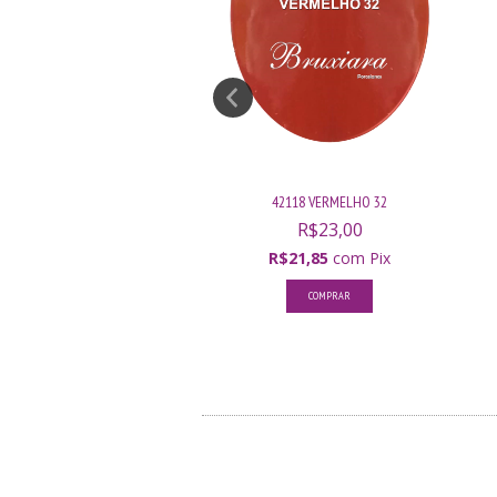
42164 RED CHERRY
42118 VERMELHO 32
R$21,00
R$23,00
R$19,95
com
Pix
R$21,85
com
Pix