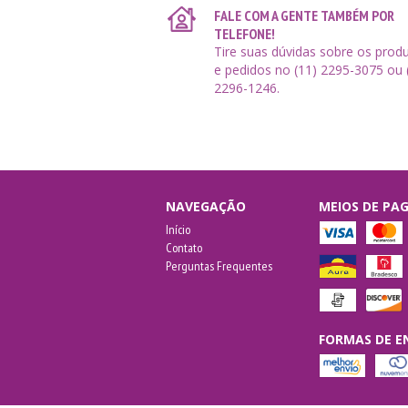
FALE COM A GENTE TAMBÉM POR
TELEFONE!
Tire suas dúvidas sobre os prod
e pedidos no (11) 2295-3075 ou 
2296-1246.
NAVEGAÇÃO
MEIOS DE P
Início
Contato
Perguntas Frequentes
FORMAS DE E