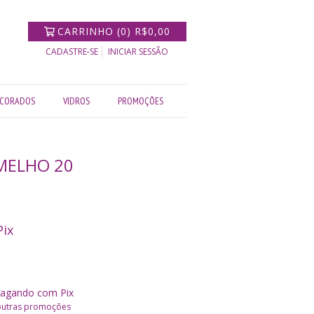
CARRINHO
(
0
)
R$0,00
CADASTRE-SE
INICIAR SESSÃO
CORADOS
VIDROS
PROMOÇÕES
MELHO 20
Pix
agando com Pix
outras promoções