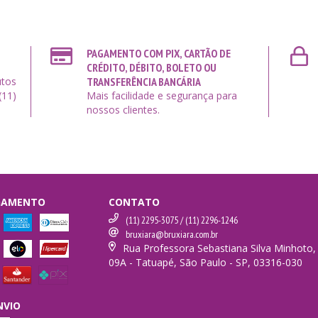
PAGAMENTO COM PIX, CARTÃO DE
CRÉDITO, DÉBITO, BOLETO OU
utos
TRANSFERÊNCIA BANCÁRIA
(11)
Mais facilidade e segurança para
nossos clientes.
AGAMENTO
CONTATO
(11) 2295-3075 / (11) 2296-1246
bruxiara@bruxiara.com.br
Rua Professora Sebastiana Silva Minhoto,
09A - Tatuapé, São Paulo - SP, 03316-030
NVIO