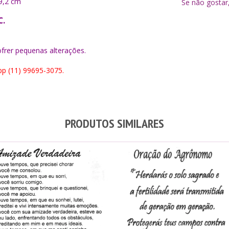
9,2 cm
Se não gostar
C.
ofrer pequenas alterações.
p (11) 99695-3075.
PRODUTOS SIMILARES