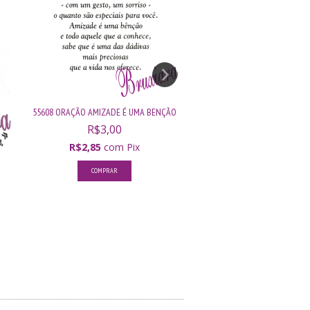
55608 ORAÇÃO AMIZADE É UMA BENÇÃO
55611 ORAÇÃO BENÇÃO 
R$3,00
R$3,50
R$2,85
com
Pix
R$3,33
com
Pi
COMPRAR