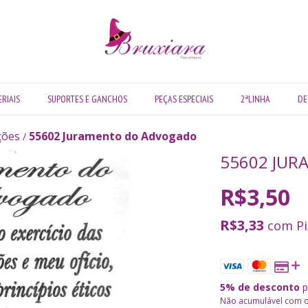
RIAIS
SUPORTES E GANCHOS
PEÇAS ESPECIAIS
2ªLINHA
DE
ções
55602 Juramento do Advogado
/
55602 JU
R$3,50
R$3,33
com
Pi
5% de desconto
p
Não acumulável com 