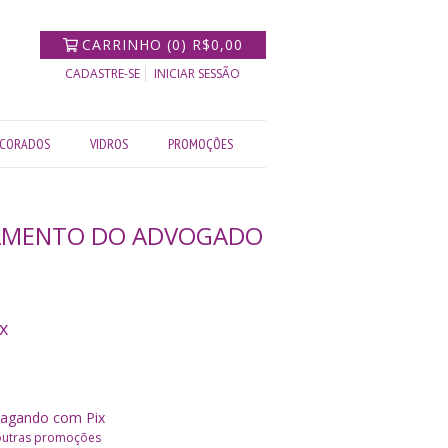
CARRINHO
(
0
)
R$0,00
CADASTRE-SE
INICIAR SESSÃO
CORADOS
VIDROS
PROMOÇÕES
RAMENTO DO ADVOGADO
x
agando com Pix
outras promoções