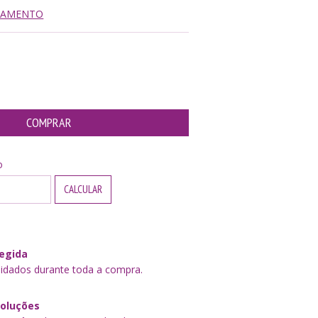
AGAMENTO
P:
ALTERAR CEP
o
CALCULAR
egida
idados durante toda a compra.
voluções