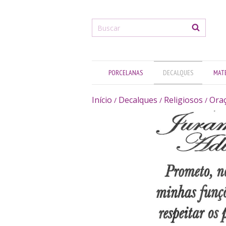
PORCELANAS
DECALQUES
MATE
Início
Decalques
Religiosos
Ora
/
/
/